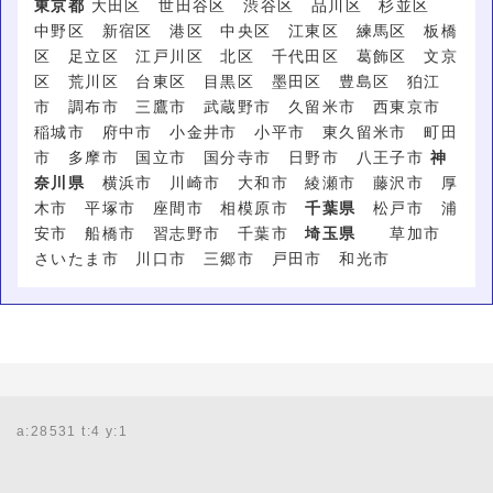
東京都
大田区 世田谷区 渋谷区 品川区 杉並区
中野区 新宿区 港区 中央区 江東区 練馬区 板橋
区 足立区 江戸川区 北区 千代田区 葛飾区 文京
区 荒川区 台東区 目黒区 墨田区 豊島区 狛江
市 調布市 三鷹市 武蔵野市 久留米市 西東京市
稲城市 府中市 小金井市 小平市 東久留米市 町田
市 多摩市 国立市 国分寺市 日野市 八王子市
神
奈川県
横浜市 川崎市 大和市 綾瀬市 藤沢市 厚
木市 平塚市 座間市 相模原市
千葉県
松戸市 浦
安市 船橋市 習志野市 千葉市
埼玉県
草加市
さいたま市 川口市 三郷市 戸田市 和光市
a:28531 t:4 y:1