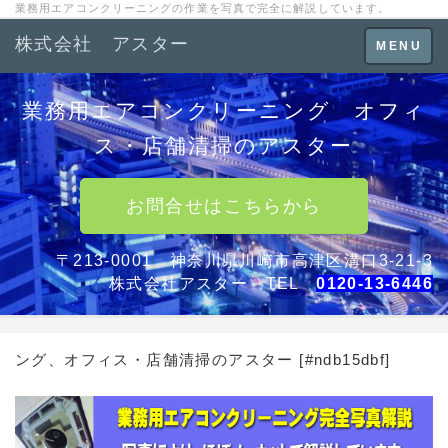
業務用エアコンクリーニングの作業を写真で完全に解説しています。
株式会社 アスター
Toggle
MENU
navigation
業務用エアコンクリーニング オフィ
ス・店舗清掃のアスター
お問合せはこちらから
〒213-0001 神奈川県川崎市高津区溝口3-21-3
株式会社アスター TEL
0120-13-6446
ング、オフィス・店舗清掃のアスター [#ndb15dbf]