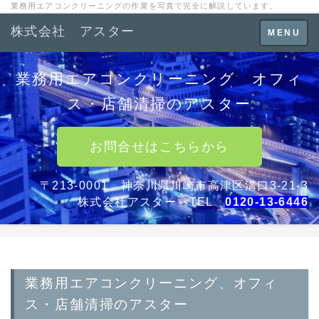
業務用エアコンクリーニングの作業を写真で完全に解説しています。
株式会社 アスター
Toggle
MENU
navigation
業務用エアコンクリーニング オフィ
ス・店舗清掃のアスター
お問合せはこちらから
〒213-0001 神奈川県川崎市高津区溝口3-21-3
株式会社アスター TEL
0120-13-6446
業務用エアコンクリーニング、オフィ
ス・店舗清掃のアスター