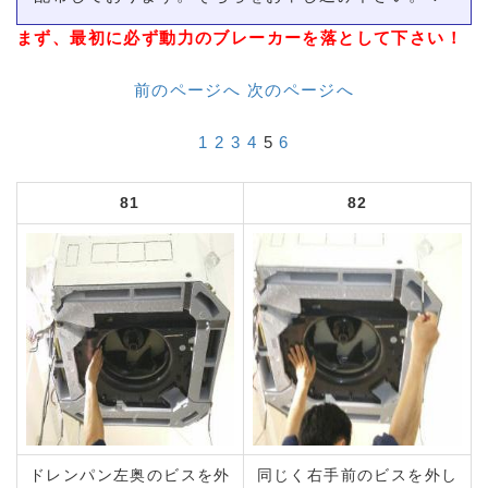
まず、最初に必ず動力のブレーカーを落として下さい！
前のページへ
次のページへ
1
2
3
4
5
6
81
82
ドレンパン左奥のビスを外
同じく右手前のビスを外し