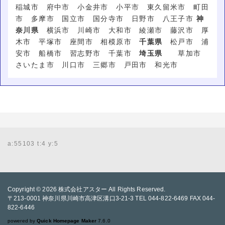
稲城市 府中市 小金井市 小平市 東久留米市 町田
市 多摩市 国立市 国分寺市 日野市 八王子市
神
奈川県
横浜市 川崎市 大和市 綾瀬市 藤沢市 厚
木市 平塚市 座間市 相模原市
千葉県
松戸市 浦
安市 船橋市 習志野市 千葉市
埼玉県
草加市
さいたま市 川口市 三郷市 戸田市 和光市
a:55103 t:4 y:5
Copyright © 2026
株式会社アスター
All Rights Reserved.
〒213-0001 神奈川県川崎市高津区溝口3-21-3 TEL 044-822-6469 FAX 044-
822-6446
powered by
Quick Homepage Maker
7.6.0