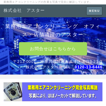
業務用エアコンクリーニングの作業を写真で完全に解説しています。
株式会社 アスター
Toggle
MENU
navigation
業務用エアコンクリーニング オフィ
ス・店舗清掃のアスター
お問合せはこちらから
〒213-0001 神奈川県川崎市高津区溝口3-21-3
株式会社アスター TEL
0120-13-6446