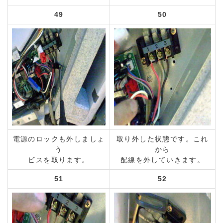
49
50
電源のロックも外しましょ
取り外した状態です。これ
う
から
ビスを取ります。
配線を外していきます。
51
52