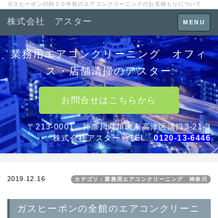
ガスヒーポンの約２０年前のエアコンクリーニングのお見積もりについて
株式会社 アスター
Toggle
MENU
navigation
業務用エアコンクリーニング オフィ
ス・店舗清掃のアスター
お問合せはこちらから
〒213-0001 神奈川県川崎市高津区溝口3-21-3
株式会社アスター TEL
0120-13-6446
2019.12.16
カテゴリ：業務用エアコンクリーニング 神奈川
ガスヒーポンの全館のエアコンクリーニ