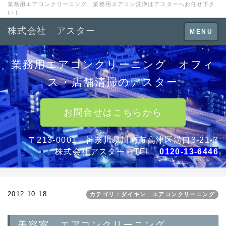
業務用エアコンクリーニング、業務用エアコン洗浄はアスターへお任せ下さ
い！
株式会社 アスター
Toggle
MENU
navigation
業務用エアコンクリーニング オフィ
ス・店舗清掃のアスター
お問合せはこちらから
〒213-0001 神奈川県川崎市高津区溝口3-21-3
株式会社アスター TEL
0120-13-6446
2012.10.18
カテゴリ：ダイキン エアコンクリーニング
美容室 エアコンクリーニング