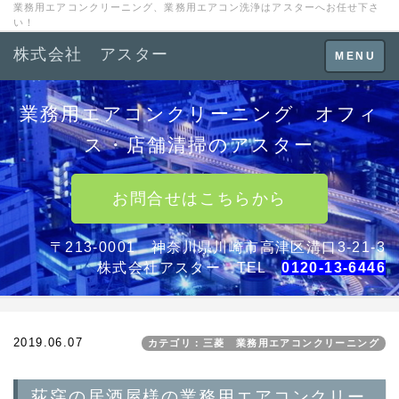
業務用エアコンクリーニング、業務用エアコン洗浄はアスターへお任せ下さ
い！
株式会社 アスター
Toggle
MENU
navigation
業務用エアコンクリーニング オフィ
ス・店舗清掃のアスター
お問合せはこちらから
〒213-0001 神奈川県川崎市高津区溝口3-21-3
株式会社アスター TEL
0120-13-6446
2019.06.07
カテゴリ：三菱 業務用エアコンクリーニング
荻窪の居酒屋様の業務用エアコンクリー