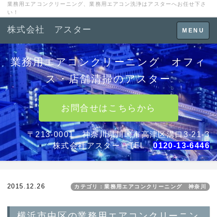
業務用エアコンクリーニング、業務用エアコン洗浄はアスターへお任せ下さ
い！
株式会社 アスター
Toggle
MENU
navigation
業務用エアコンクリーニング オフィ
ス・店舗清掃のアスター
お問合せはこちらから
〒213-0001 神奈川県川崎市高津区溝口3-21-3
株式会社アスター TEL
0120-13-6446
2015.12.26
カテゴリ：業務用エアコンクリーニング 神奈川
横浜市中区の業務用エアコンクリーニン