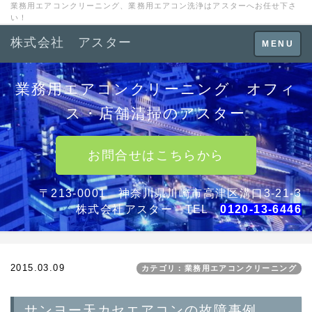
業務用エアコンクリーニング、業務用エアコン洗浄はアスターへお任せ下さ
い！
株式会社 アスター
Toggle
MENU
navigation
業務用エアコンクリーニング オフィ
ス・店舗清掃のアスター
お問合せはこちらから
〒213-0001 神奈川県川崎市高津区溝口3-21-3
株式会社アスター TEL
0120-13-6446
2015.03.09
カテゴリ：業務用エアコンクリーニング
サンヨー天カセエアコンの故障事例