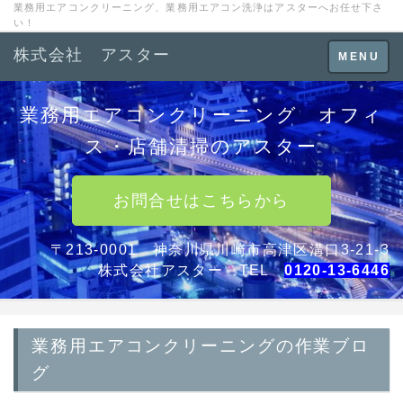
業務用エアコンクリーニング、業務用エアコン洗浄はアスターへお任せ下さ
い！
株式会社 アスター
Toggle
MENU
navigation
業務用エアコンクリーニング オフィ
ス・店舗清掃のアスター
お問合せはこちらから
〒213-0001 神奈川県川崎市高津区溝口3-21-3
株式会社アスター TEL
0120-13-6446
業務用エアコンクリーニングの作業ブロ
グ