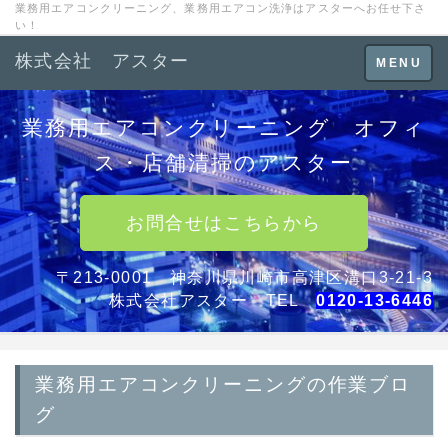
業務用エアコンクリーニング、業務用エアコン洗浄はアスターへお任せ下さ
い！
株式会社 アスター
Toggle
MENU
navigation
業務用エアコンクリーニング オフィ
ス・店舗清掃のアスター
お問合せはこちらから
〒213-0001 神奈川県川崎市高津区溝口3-21-3
株式会社アスター TEL
0120-13-6446
業務用エアコンクリーニングの作業ブロ
グ