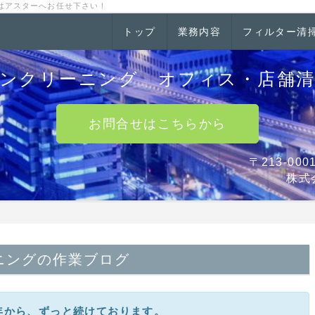
はアスターへお任せ下さい！
トップ
業務内容
フィルター清
ンクリーニング オフィス・店舗
お問合せはこちらから
〒213-0
株式
ニングの作業ブログ
0年から、ずっと続けております。