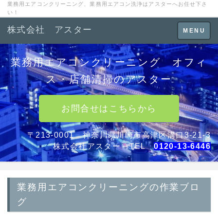
業務用エアコンクリーニング、業務用エアコン洗浄はアスターへお任せ下さ
い！
株式会社 アスター
Toggle
MENU
navigation
業務用エアコンクリーニング オフィ
ス・店舗清掃のアスター
お問合せはこちらから
〒213-0001 神奈川県川崎市高津区溝口3-21-3
株式会社アスター TEL
0120-13-6446
業務用エアコンクリーニングの作業ブロ
グ