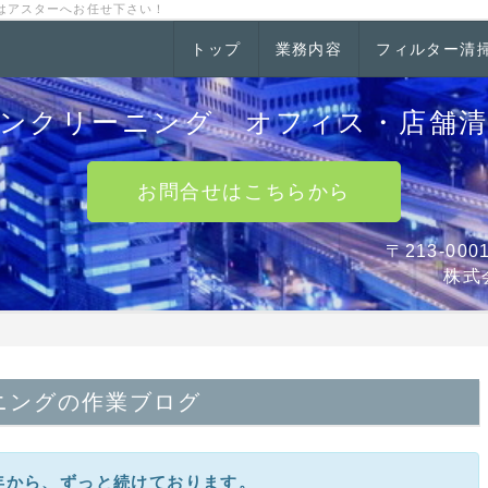
はアスターへお任せ下さい！
トップ
業務内容
フィルター清
ンクリーニング オフィス・店舗
お問合せはこちらから
〒213-0
株式
ニングの作業ブログ
0年から、ずっと続けております。