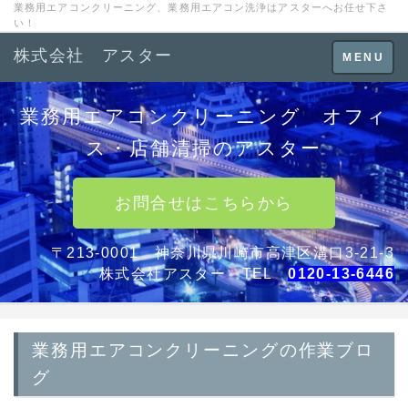
業務用エアコンクリーニング、業務用エアコン洗浄はアスターへお任せ下さ
い！
株式会社 アスター
Toggle
MENU
navigation
業務用エアコンクリーニング オフィ
ス・店舗清掃のアスター
お問合せはこちらから
〒213-0001 神奈川県川崎市高津区溝口3-21-3
株式会社アスター TEL
0120-13-6446
業務用エアコンクリーニングの作業ブロ
グ