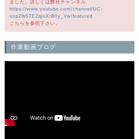
ました。詳しくは弊社チャンネル
https://www.youtube.com/channel/UC-
ssp2lb5TEZqjoXrB0y_Vw/featured
こちらを参照下さい。
作業動画ブログ