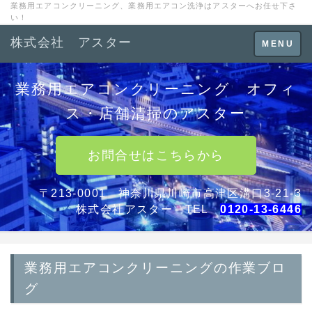
業務用エアコンクリーニング、業務用エアコン洗浄はアスターへお任せ下さ
い！
株式会社 アスター
Toggle
MENU
navigation
業務用エアコンクリーニング オフィ
ス・店舗清掃のアスター
お問合せはこちらから
〒213-0001 神奈川県川崎市高津区溝口3-21-3
株式会社アスター TEL
0120-13-6446
業務用エアコンクリーニングの作業ブロ
グ