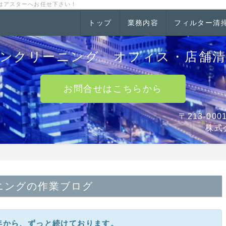
はアスターへお任せ下さい！
トップ
業務内容
フィルター清
ンクリーニング オフィス・店舗
お問合せはこちらから
〒213-0
株式
ニングの作業ブログ
0年から、ずっと続けております。