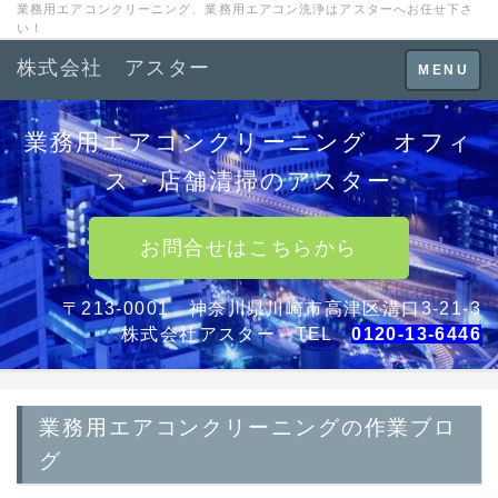
業務用エアコンクリーニング、業務用エアコン洗浄はアスターへお任せ下さ
い！
株式会社 アスター
Toggle
MENU
navigation
業務用エアコンクリーニング オフィ
ス・店舗清掃のアスター
お問合せはこちらから
〒213-0001 神奈川県川崎市高津区溝口3-21-3
株式会社アスター TEL
0120-13-6446
業務用エアコンクリーニングの作業ブロ
グ