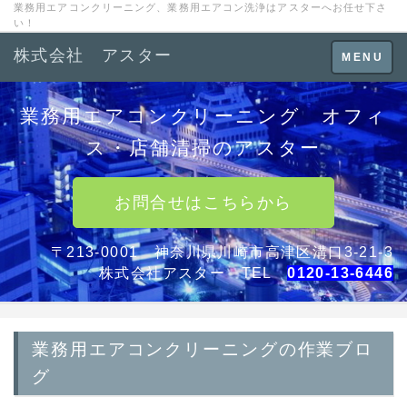
業務用エアコンクリーニング、業務用エアコン洗浄はアスターへお任せ下さ
い！
株式会社 アスター
Toggle
MENU
navigation
業務用エアコンクリーニング オフィ
ス・店舗清掃のアスター
お問合せはこちらから
〒213-0001 神奈川県川崎市高津区溝口3-21-3
株式会社アスター TEL
0120-13-6446
業務用エアコンクリーニングの作業ブロ
グ