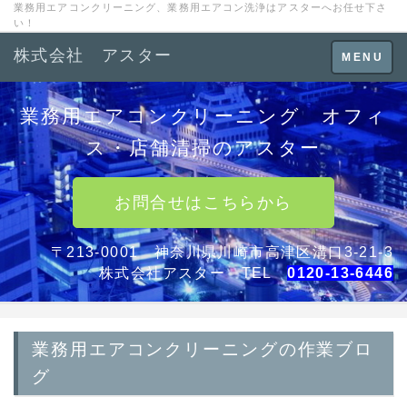
業務用エアコンクリーニング、業務用エアコン洗浄はアスターへお任せ下さ
い！
株式会社 アスター
Toggle
MENU
navigation
業務用エアコンクリーニング オフィ
ス・店舗清掃のアスター
お問合せはこちらから
〒213-0001 神奈川県川崎市高津区溝口3-21-3
株式会社アスター TEL
0120-13-6446
業務用エアコンクリーニングの作業ブロ
グ