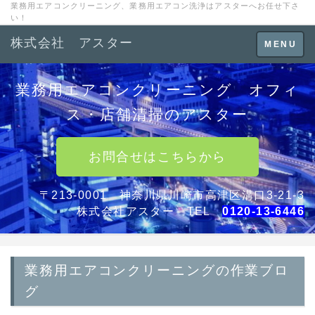
業務用エアコンクリーニング、業務用エアコン洗浄はアスターへお任せ下さ
い！
株式会社 アスター
Toggle
MENU
navigation
業務用エアコンクリーニング オフィ
ス・店舗清掃のアスター
お問合せはこちらから
〒213-0001 神奈川県川崎市高津区溝口3-21-3
株式会社アスター TEL
0120-13-6446
業務用エアコンクリーニングの作業ブロ
グ