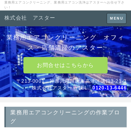
業務用エアコンクリーニング、業務用エアコン洗浄はアスターへお任せ下さ
い！
株式会社 アスター
Toggle
MENU
navigation
業務用エアコンクリーニング オフィ
ス・店舗清掃のアスター
お問合せはこちらから
〒213-0001 神奈川県川崎市高津区溝口3-21-3
株式会社アスター TEL
0120-13-6446
業務用エアコンクリーニングの作業ブロ
グ