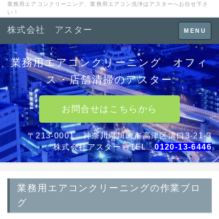
業務用エアコンクリーニング、業務用エアコン洗浄はアスターへお任せ下さ
い！
株式会社 アスター
Toggle
MENU
navigation
業務用エアコンクリーニング オフィ
ス・店舗清掃のアスター
お問合せはこちらから
〒213-0001 神奈川県川崎市高津区溝口3-21-3
株式会社アスター TEL
0120-13-6446
業務用エアコンクリーニングの作業ブロ
グ