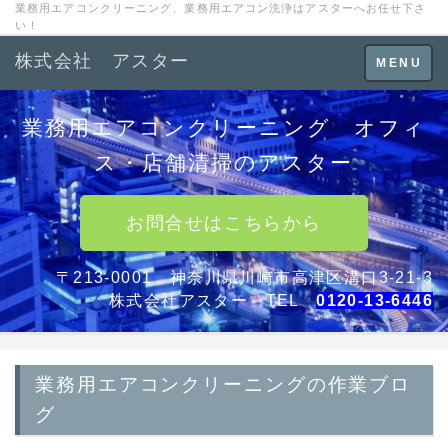
業務用エアコンクリーニング、業務用エアコン洗浄はアスターへお任せ下さ
い！
株式会社 アスター
Toggle
MENU
navigation
業務用エアコンクリーニング オフィ
ス・店舗清掃のアスター
お問合せはこちらから
〒213-0001 神奈川県川崎市高津区溝口3-21-3
株式会社アスター TEL
0120-13-6446
業務用エアコンクリーニングの作業ブロ
グ