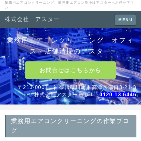
業務用エアコンクリーニング、業務用エアコン洗浄はアスターへお任せ下さ
い！
株式会社 アスター
Toggle
MENU
navigation
業務用エアコンクリーニング オフィ
ス・店舗清掃のアスター
お問合せはこちらから
〒213-0001 神奈川県川崎市高津区溝口3-21-3
株式会社アスター TEL
0120-13-6446
業務用エアコンクリーニングの作業ブロ
グ