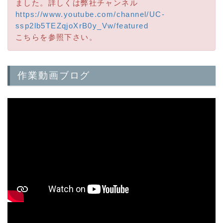
ました。詳しくは弊社チャンネル
https://www.youtube.com/channel/UC-
ssp2lb5TEZqjoXrB0y_Vw/featured
こちらを参照下さい。
作業動画ブログ