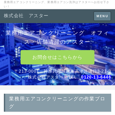
業務用エアコンクリーニング、業務用エアコン洗浄はアスターへお任せ下さ
い！
株式会社 アスター
Toggle
MENU
navigation
業務用エアコンクリーニング オフィ
ス・店舗清掃のアスター
お問合せはこちらから
〒213-0001 神奈川県川崎市高津区溝口3-21-3
株式会社アスター TEL
0120-13-6446
業務用エアコンクリーニングの作業ブロ
グ