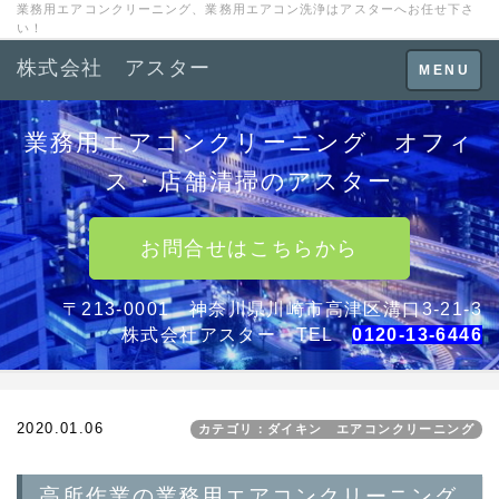
業務用エアコンクリーニング、業務用エアコン洗浄はアスターへお任せ下さ
い！
株式会社 アスター
Toggle
MENU
navigation
業務用エアコンクリーニング オフィ
ス・店舗清掃のアスター
お問合せはこちらから
〒213-0001 神奈川県川崎市高津区溝口3-21-3
株式会社アスター TEL
0120-13-6446
2020.01.06
カテゴリ：ダイキン エアコンクリーニング
高所作業の業務用エアコンクリーニング